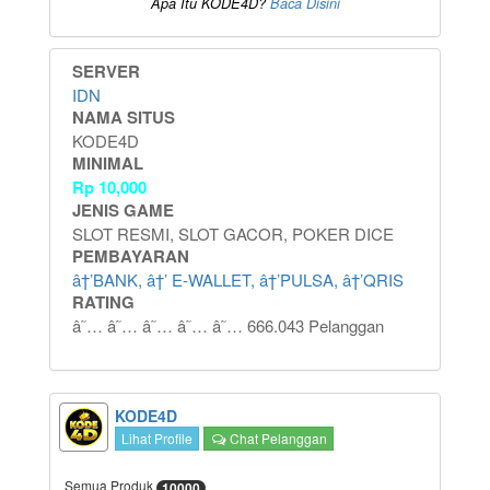
Apa Itu KODE4D?
Baca Disini
SERVER
IDN
NAMA SITUS
KODE4D
MINIMAL
Rp
10,000
JENIS GAME
SLOT RESMI, SLOT GACOR, POKER DICE
PEMBAYARAN
â†’BANK, â†’ E-WALLET, â†’PULSA, â†’QRIS
RATING
â˜… â˜… â˜… â˜… â˜… 666.043 Pelanggan
KODE4D
Lihat Profile
Chat Pelanggan
Semua Produk
10000