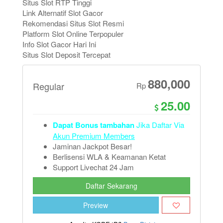
Situs Slot RTP Tinggi
Link Alternatif Slot Gacor
Rekomendasi Situs Slot Resmi
Platform Slot Online Terpopuler
Info Slot Gacor Hari Ini
Situs Slot Deposit Tercepat
880,000
Regular
Rp
25.00
Dapat Bonus tambahan
Jika Daftar Via
Akun Premium Members
Jaminan Jackpot Besar!
Berlisensi WLA & Keamanan Ketat
Support Livechat 24 Jam
Daftar Sekarang
Preview