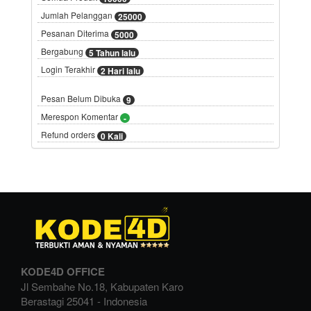
Jumlah Pelanggan
25000
Pesanan Diterima
5000
Bergabung
5 Tahun lalu
Login Terakhir
2 Hari lalu
Pesan Belum Dibuka
9
Merespon Komentar
-
Refund orders
0 Kali
KODE4D OFFICE
Jl Sembahe No.18, Kabupaten Karo
Berastagi
25041
-
Indonesia