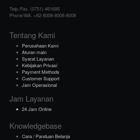
Telp./Fax.
(0751) 461695
Phone/WA.
+62-8008-8008-8008
Tentang Kami
Perusahaan Kami
Aturan main
Syarat Layanan
Kebijakan Privasi
Payment Methods
Customer Support
Jam Operasional
Jam Layanan
24 Jam Online
Knowledgebase
Cara / Panduan Belanja