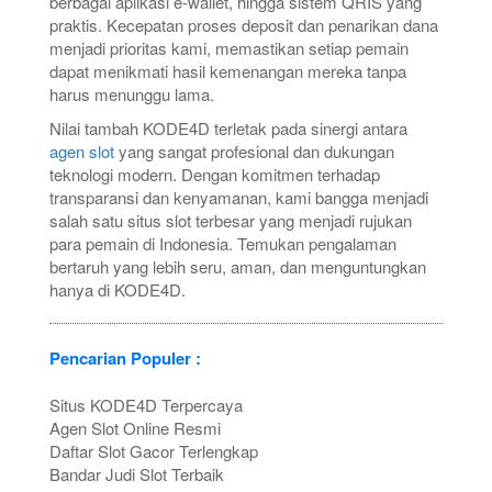
berbagai aplikasi e-wallet, hingga sistem QRIS yang
praktis. Kecepatan proses deposit dan penarikan dana
menjadi prioritas kami, memastikan setiap pemain
dapat menikmati hasil kemenangan mereka tanpa
harus menunggu lama.
Nilai tambah KODE4D terletak pada sinergi antara
agen slot
yang sangat profesional dan dukungan
teknologi modern. Dengan komitmen terhadap
transparansi dan kenyamanan, kami bangga menjadi
salah satu situs slot terbesar yang menjadi rujukan
para pemain di Indonesia. Temukan pengalaman
bertaruh yang lebih seru, aman, dan menguntungkan
hanya di KODE4D.
Pencarian Populer :
Situs KODE4D Terpercaya
Agen Slot Online Resmi
Daftar Slot Gacor Terlengkap
Bandar Judi Slot Terbaik