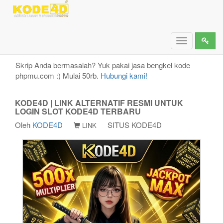
KODE4D | LINK ALTERNATIF RESMI UNTUK
LOGIN SLOT KODE4D TERBARU
Toggle
navigation
Skrip Anda bermasalah? Yuk pakai jasa bengkel kode
phpmu.com :) Mulai 50rb.
Hubungi kami!
KODE4D | LINK ALTERNATIF RESMI UNTUK
LOGIN SLOT KODE4D TERBARU
Oleh
KODE4D
SITUS KODE4D
LINK