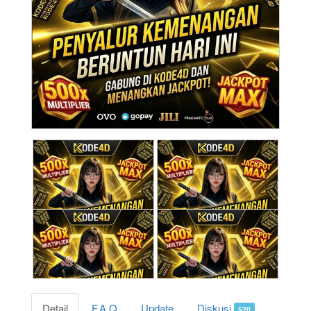
Detail
F.A.Q
Update
Diskusi
520